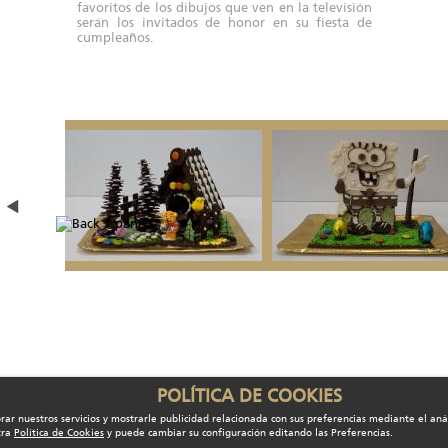
favoritos de los dibujos que ven en la televisión
serán los invitados de honor en su fiesta de
cumpleaños.
POLÍTICA DE COOKIES
rar nuestros servicios y mostrarle publicidad relacionada con sus preferencias mediante el aná
tra
Política de Cookies
y puede cambiar su configuración editando las Preferencias.