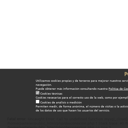
P
Utilizamos cookies propias y de terceros para mejorar nuestros servi
navegación.
Puede obtener más información consultando nuestra
Política de Co
Cookies técnicas
Cookies necesarias para el correcto uso de la web, como por ejemplo
Cookies de análisis o medición
Permiten medir, de forma anónima, el número de visitas o la activ
de los datos de uso que hacen los usuarios del servicio.
Fatal error
: Uncaught Error: Call to undefined function mysql_close()
/home/pasteler/public_html/php/desconexion.php:1 Stack trace: #0 /h
/home/pasteler/public_html/php/desconexion.php
on line
1