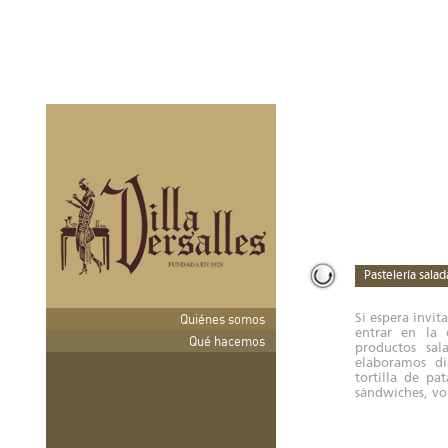
Pastelería salad
Si espera invit
Quiénes somos
entrar en la
Qué hacemos
productos sal
elaboramos di
tortilla de pat
sándwiches, vo